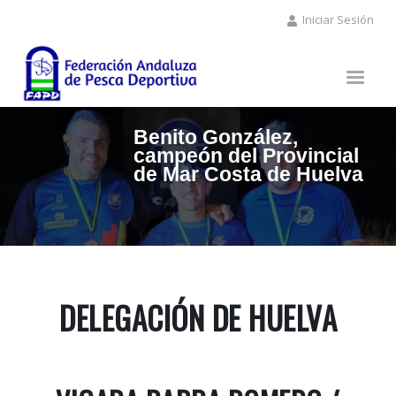
Pasar
Iniciar Sesión
al
contenido
principal
Benito González,
campeón del Provincial
de Mar Costa de Huelva
DELEGACIÓN DE HUELVA