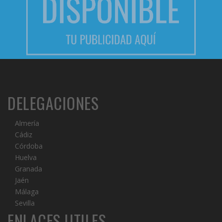
DELEGACIONES
Almería
Cádiz
Córdoba
Huelva
Granada
Jaén
Málaga
Sevilla
ENLACES UTILES